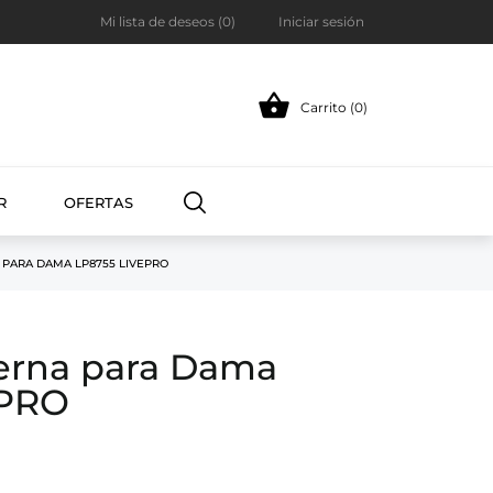
Mi lista de deseos (
0
)
Iniciar sesión

Carrito (0)
R
OFERTAS
 PARA DAMA LP8755 LIVEPRO
ierna para Dama
EPRO