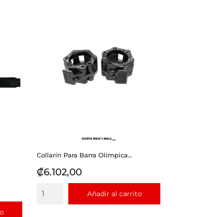
Collarín Para Barra Olímpica...
Precio
₡6.102,00
Añadir al carrito
to