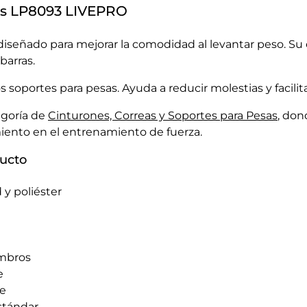
sas LP8093 LIVEPRO
señado para mejorar la comodidad al levantar peso. Su 
barras.
os soportes para pesas. Ayuda a reducir molestias y faci
egoría de
Cinturones, Correas y Soportes para Pesas
, don
miento en el entrenamiento de fuerza.
ducto
 y poliéster
ombros
e
le
stándar