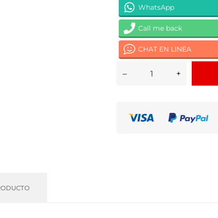
WhatsApp
Call me back
CHAT EN LINEA
–
+
RODUCTO