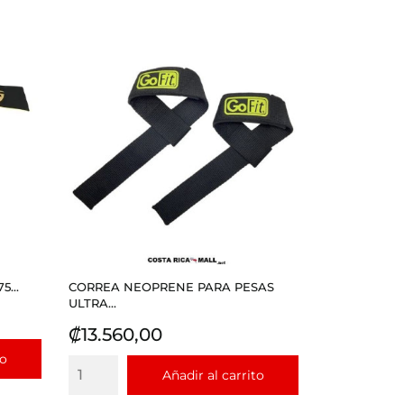
5...
CORREA NEOPRENE PARA PESAS
ULTRA...
Precio
₡13.560,00
to
Añadir al carrito