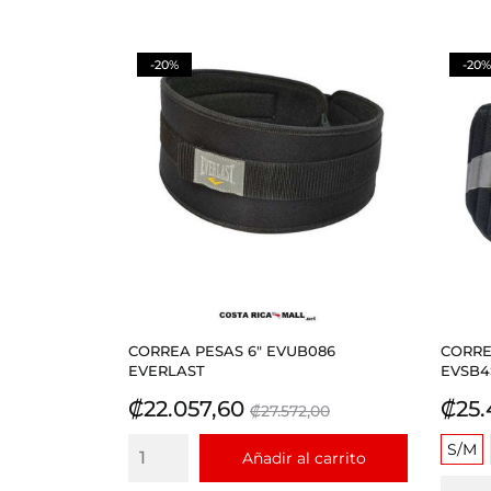
-20%
-20%
CORREA PESAS 6" EVUB086
CORRE
EVERLAST
EVSB4S
Precio
Precio
Prec
₡22.057,60
₡25.
₡27.572,00
base
S/M
Añadir al carrito