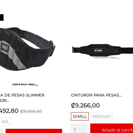
A DE PESAS SLIMMER
CINTURON PARA PESAS...
39...
Precio
₡9.266,00
io
Precio
492,80
₡31.866,00
SMALL
MEDIUM
base
M/L
Añadir al carri