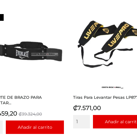
TE DE BRAZO PARA
Tiras Para Levantar Pesas LP877
AR...
Precio
₡7.571,00
io
Precio
459,20
₡39.324,00
base
Añadir al carri
Añadir al carrito