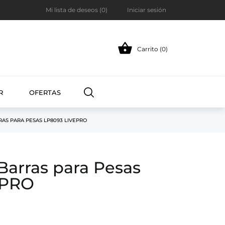
Mi lista de deseos (
0
)
Iniciar sesión

Carrito (0)
R
OFERTAS
AS PARA PESAS LP8093 LIVEPRO
Barras para Pesas
EPRO