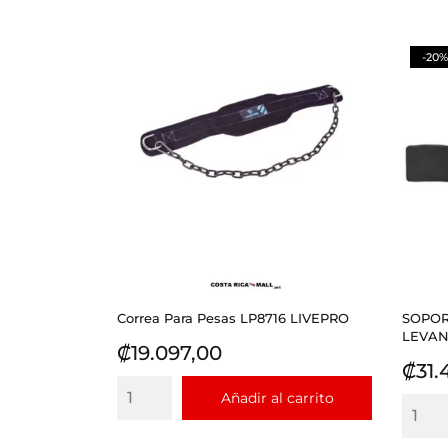
-20%
Correa Para Pesas LP8716 LIVEPRO
SOPOR
LEVANT
Precio
₡19.097,00
Prec
₡31.
Añadir al carrito