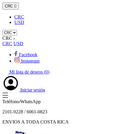
CRC

CRC
USD
CRC
CRC
USD
Facebook
Instagram
Mi lista de deseos (
0
)
Iniciar sesión
Teléfono/WhatsApp
2101-9228 / 6061-0823
ENVIOS A TODA COSTA RICA