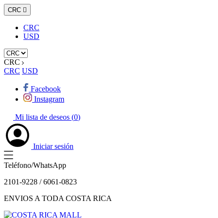
CRC

CRC
USD
CRC
CRC
USD
Facebook
Instagram
Mi lista de deseos (
0
)
Iniciar sesión
Teléfono/WhatsApp
2101-9228 / 6061-0823
ENVIOS A TODA COSTA RICA