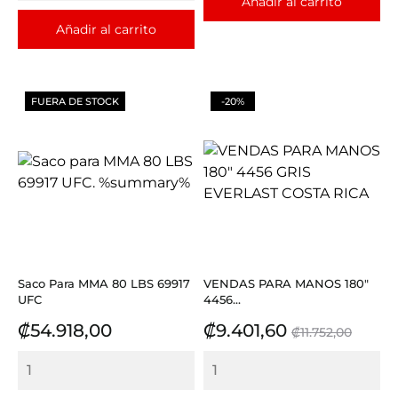
Añadir al carrito
Añadir al carrito
FUERA DE STOCK
-20%
Saco Para MMA 80 LBS 69917
VENDAS PARA MANOS 180"
UFC
4456...
Precio
Precio
Precio
₡54.918,00
₡9.401,60
₡11.752,00
base