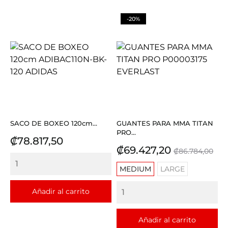
-20%
SACO DE BOXEO 120cm...
GUANTES PARA MMA TITAN
PRO...
Precio
₡78.817,50
Precio
Precio
₡69.427,20
₡86.784,00
base
MEDIUM
LARGE
Añadir al carrito
Añadir al carrito