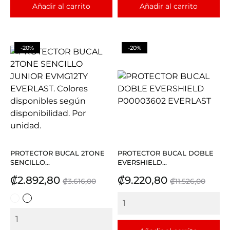
Añadir al carrito
Añadir al carrito
-20%
-20%
PROTECTOR BUCAL 2TONE
PROTECTOR BUCAL DOBLE
SENCILLO...
EVERSHIELD...
Precio
Precio
Precio
Precio
₡2.892,80
₡9.220,80
₡3.616,00
₡11.526,00
base
base
CELESTE
NARANJA
CON
CON
BLANCO
BLANCO