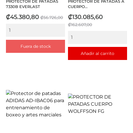
PROTECTOR DE PATADAS
PROTECTOR DE PATADAS A
7330B EVERLAST
CUERPO...
Precio
Precio
Precio
Precio
₡45.380,80
₡130.085,60
₡56.726,00
base
base
₡162.607,00
Fuera de stock
Añadir al carrito