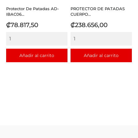
Protector De Patadas AD-
PROTECTOR DE PATADAS
IBAC06...
CUERPO...
Precio
Precio
₡78.817,50
₡238.656,00
Añadir al carrito
Añadir al carrito