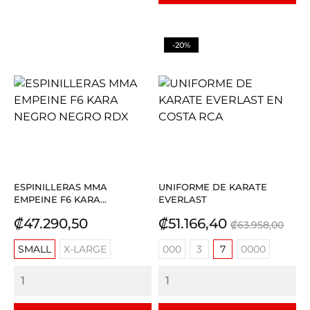
-20%
ESPINILLERAS MMA
UNIFORME DE KARATE
EMPEINE F6 KARA...
EVERLAST
Precio
Precio
Precio
₡47.290,50
₡51.166,40
₡63.958,00
base
SMALL
X-LARGE
000
3
7
0000