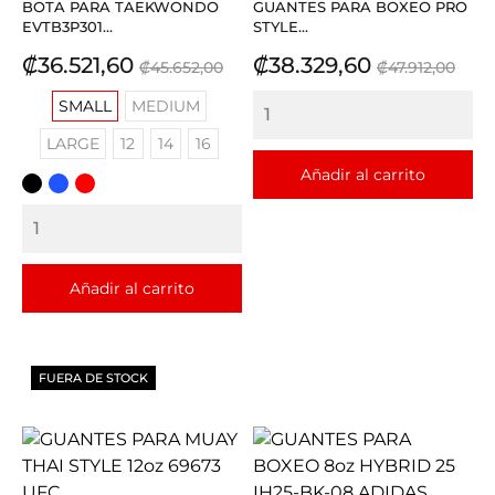
BOTA PARA TAEKWONDO
GUANTES PARA BOXEO PRO
EVTB3P301...
STYLE...
Precio
Precio
Precio
Precio
₡36.521,60
₡38.329,60
₡45.652,00
₡47.912,00
base
base
SMALL
MEDIUM
LARGE
12
14
16
Añadir al carrito
NEGRO
AZUL
ROJO
REY
Añadir al carrito
FUERA DE STOCK