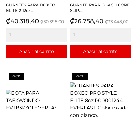
GUANTES PARA BOXEO
GUANTE PARA COACH CORE
ELITE 2 12oz...
SLIP...
Precio
Precio
Precio
Precio
₡40.318,40
₡26.758,40
₡50.398,00
₡33.448,00
base
base
Añadir al carrito
Añadir al carrito
-20%
-20%