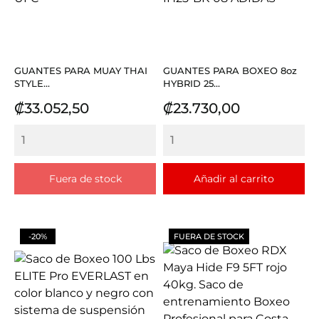
GUANTES PARA MUAY THAI
GUANTES PARA BOXEO 8oz
STYLE...
HYBRID 25...
Precio
Precio
₡33.052,50
₡23.730,00
Fuera de stock
Añadir al carrito
-20%
FUERA DE STOCK