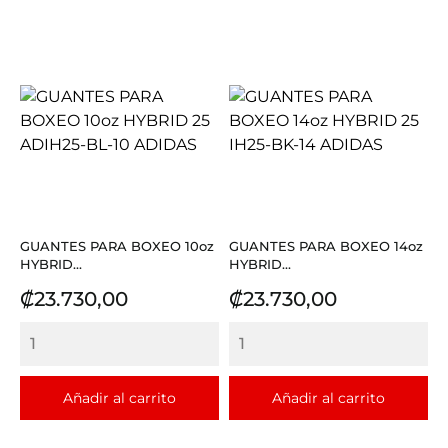
GUANTES PARA BOXEO 10oz
GUANTES PARA BOXEO 14oz
HYBRID...
HYBRID...
Precio
Precio
₡23.730,00
₡23.730,00
Añadir al carrito
Añadir al carrito