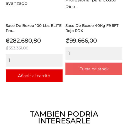
Saco De Boxeo 100 Lbs ELITE
Saco De Boxeo 40Kg F9 5FT
Pro...
Rojo RDX
Precio
Precio
Precio
₡282.680,80
₡99.666,00
base
₡353.351,00
Fuera de stock
Añadir al carrito
TAMBIÉN PODRÍA
INTERESARLE