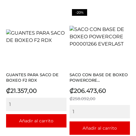
-20%
GUANTES PARA SACO DE
SACO CON BASE DE BOXEO
BOXEO F2 RDX
POWERCORE...
Precio
Precio
Precio
₡21.357,00
₡206.473,60
base
₡258.092,00
Añadir al carrito
Añadir al carrito