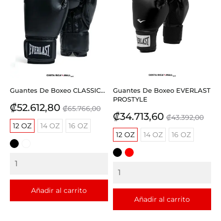
Guantes De Boxeo CLASSIC...
Guantes De Boxeo EVERLAST
PROSTYLE
Precio
Precio
₡52.612,80
₡65.766,00
Precio
Precio
₡34.713,60
base
₡43.392,00
12 OZ
14 OZ
16 OZ
base
12 OZ
14 OZ
16 OZ
NEGRO
BLANCO
NEGRO
ROJO
Añadir al carrito
Añadir al carrito