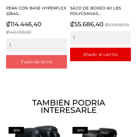
PERA CON BASE HYPERFLEX
SACO DE BOXEO 60 LBS
2264G...
POLYCANVAS...
Precio
Precio
Precio
Precio
₡114.446,40
₡55.686,40
₡69.608,00
base
base
₡143.058,00
Añadir al carrito
Fuera de stock
TAMBIÉN PODRÍA
INTERESARLE
-20%
-20%