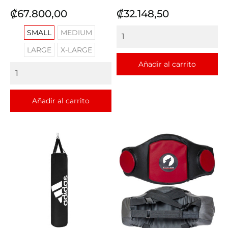
Precio
Precio
₡67.800,00
₡32.148,50
SMALL
MEDIUM
LARGE
X-LARGE
Añadir al carrito
Añadir al carrito