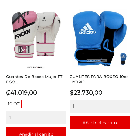
Guantes De Boxeo Mujer F7
GUANTES PARA BOXEO 10oz
EGO...
HYBRID...
Precio
Precio
₡41.019,00
₡23.730,00
10 OZ
Añadir al carrito
Añadir al carrito