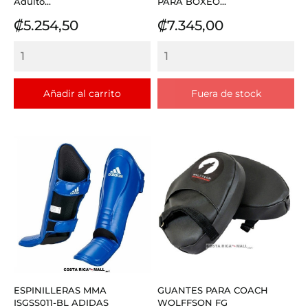
Adulto...
PARA BOXEO...
Precio
Precio
₡5.254,50
₡7.345,00
Añadir al carrito
Fuera de stock
ESPINILLERAS MMA
GUANTES PARA COACH
ISGSS011-BL ADIDAS
WOLFFSON FG