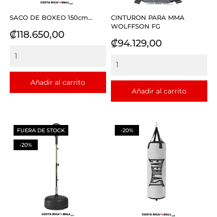
SACO DE BOXEO 150cm...
CINTURON PARA MMA
WOLFFSON FG
Precio
₡118.650,00
Precio
₡94.129,00
Añadir al carrito
Añadir al carrito
FUERA DE STOCK
-20%
-20%