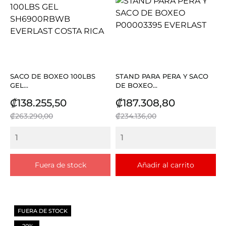
SACO DE BOXEO 100LBS
STAND PARA PERA Y SACO
GEL...
DE BOXEO...
Precio
Precio
Precio
Precio
₡138.255,50
₡187.308,80
base
base
₡263.290,00
₡234.136,00
Fuera de stock
Añadir al carrito
FUERA DE STOCK
-20%