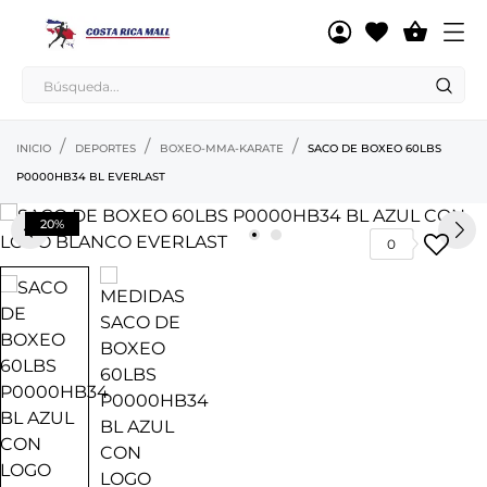

INICIO
DEPORTES
BOXEO-MMA-KARATE
SACO DE BOXEO 60LBS
P0000HB34 BL EVERLAST
20%
0