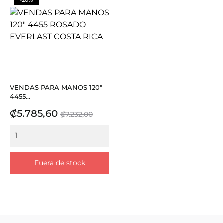
VENDAS PARA MANOS 120"
4455...
Precio
Precio
₡5.785,60
₡7.232,00
base
Fuera de stock