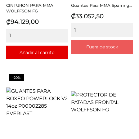
CINTURON PARA MMA
Guantes Para MMA Sparring...
WOLFFSON FG
Precio
₡33.052,50
Precio
₡94.129,00
Fuera de stock
Añadir al carrito
-20%