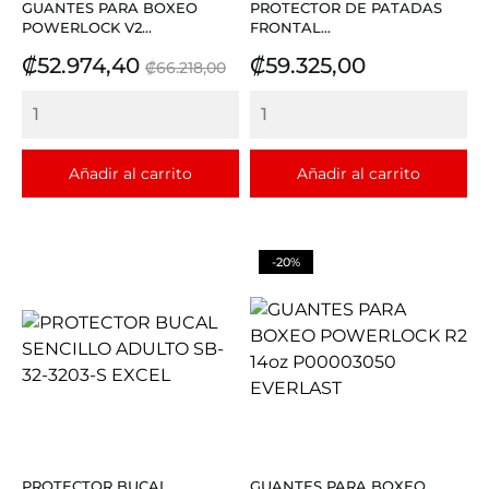
GUANTES PARA BOXEO
PROTECTOR DE PATADAS
POWERLOCK V2...
FRONTAL...
Precio
Precio
Precio
₡52.974,40
₡59.325,00
₡66.218,00
base
Añadir al carrito
Añadir al carrito
-20%
PROTECTOR BUCAL
GUANTES PARA BOXEO