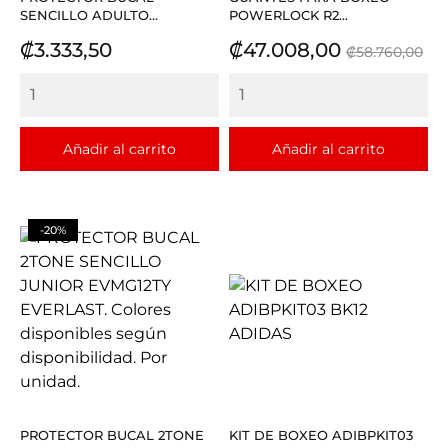
SENCILLO ADULTO...
POWERLOCK R2...
Precio
Precio
Precio
₡3.333,50
₡47.008,00
₡58.760,00
base
Añadir al carrito
Añadir al carrito
-20%
PROTECTOR BUCAL 2TONE
KIT DE BOXEO ADIBPKIT03