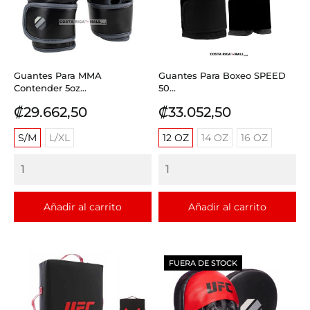
Guantes Para MMA
Guantes Para Boxeo SPEED
Contender 5oz...
50...
Precio
Precio
₡29.662,50
₡33.052,50
S/M
L/XL
12 OZ
14 OZ
16 OZ
Añadir al carrito
Añadir al carrito
FUERA DE STOCK