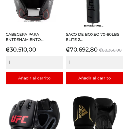
CABECERA PARA
SACO DE BOXEO 70-80LBS
ENTRENAMIENTO...
ELITE 2...
Precio
Precio
Precio
₡30.510,00
₡70.692,80
₡88.366,00
base
Añadir al carrito
Añadir al carrito