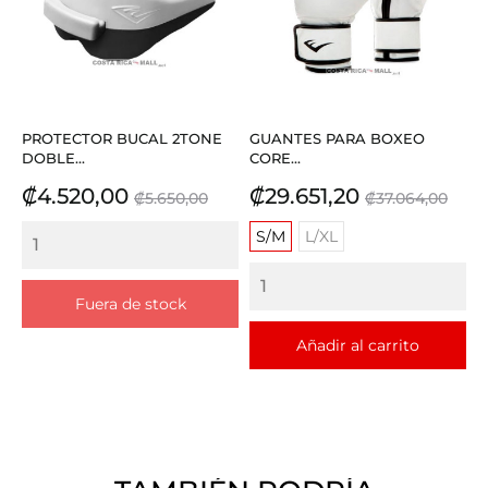
PROTECTOR BUCAL 2TONE
GUANTES PARA BOXEO
DOBLE...
CORE...
Precio
Precio
Precio
Precio
₡4.520,00
₡29.651,20
₡5.650,00
₡37.064,00
base
base
S/M
L/XL
Fuera de stock
Añadir al carrito