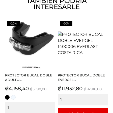
TAMBIÉN PODRÍA
INTERESARLE
-20%
-20%
PROTECTOR BUCAL DOBLE
PROTECTOR BUCAL DOBLE
ADULTO...
EVERGEL...
Precio
Precio
Precio
Precio
₡4.158,40
₡11.932,80
₡5.198,00
₡14.916,00
base
base
NEGRO
TRANSPARENTE