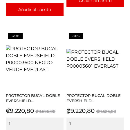
Añadir al carrito
Añadir al carrito
-20%
-20%
PROTECTOR BUCAL DOBLE
PROTECTOR BUCAL DOBLE
EVERSHIELD...
EVERSHIELD...
Precio
Precio
Precio
Precio
₡9.220,80
₡9.220,80
₡11.526,00
₡11.526,00
base
base