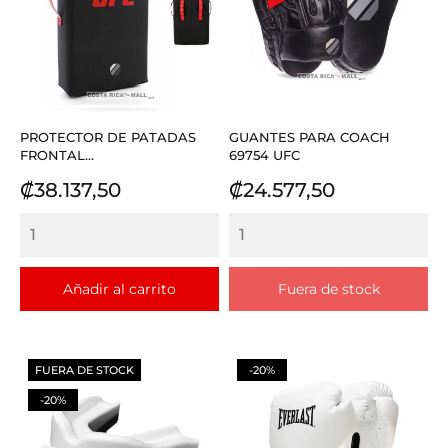
PROTECTOR DE PATADAS
GUANTES PARA COACH
FRONTAL...
69754 UFC
Precio
Precio
₡38.137,50
₡24.577,50
Añadir al carrito
Fuera de stock
FUERA DE STOCK
-20%
-20%