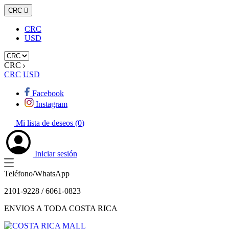
CRC

CRC
USD
CRC
CRC
USD
Facebook
Instagram
Mi lista de deseos (
0
)
Iniciar sesión
Teléfono/WhatsApp
2101-9228 / 6061-0823
ENVIOS A TODA COSTA RICA