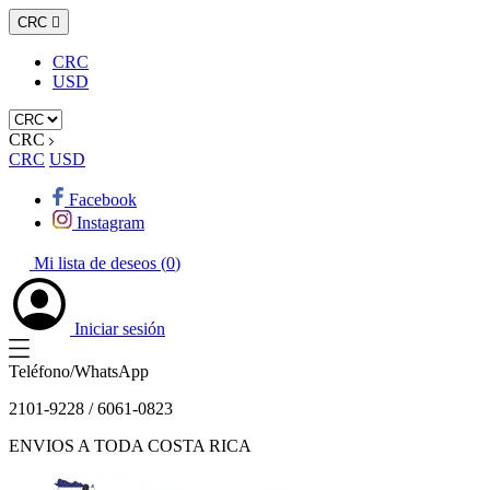
CRC

CRC
USD
CRC
CRC
USD
Facebook
Instagram
Mi lista de deseos (
0
)
Iniciar sesión
Teléfono/WhatsApp
2101-9228 / 6061-0823
ENVIOS A TODA COSTA RICA