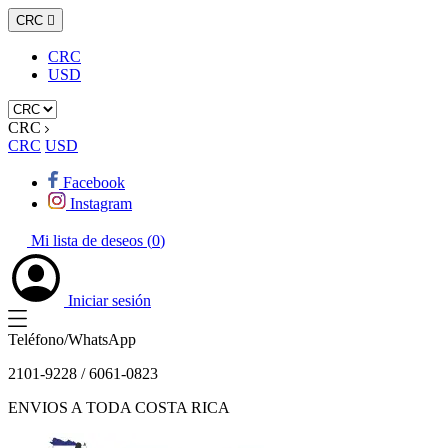
CRC

CRC
USD
CRC
CRC
USD
Facebook
Instagram
Mi lista de deseos (
0
)
Iniciar sesión
Teléfono/WhatsApp
2101-9228 / 6061-0823
ENVIOS A TODA COSTA RICA