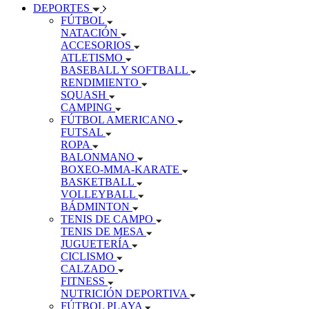
DEPORTES
FÚTBOL
NATACIÓN
ACCESORIOS
ATLETISMO
BASEBALL Y SOFTBALL
RENDIMIENTO
SQUASH
CAMPING
FÚTBOL AMERICANO
FUTSAL
ROPA
BALONMANO
BOXEO-MMA-KARATE
BASKETBALL
VOLLEYBALL
BÁDMINTON
TENIS DE CAMPO
TENIS DE MESA
JUGUETERÍA
CICLISMO
CALZADO
FITNESS
NUTRICIÓN DEPORTIVA
FÚTBOL PLAYA