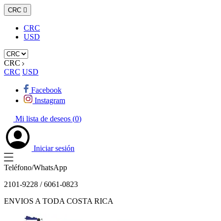
CRC

CRC
USD
CRC
CRC
USD
Facebook
Instagram
Mi lista de deseos (
0
)
Iniciar sesión
Teléfono/WhatsApp
2101-9228 / 6061-0823
ENVIOS A TODA COSTA RICA