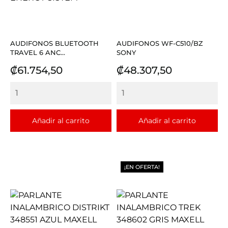
AUDIFONOS BLUETOOTH
AUDIFONOS WF-C510/BZ
TRAVEL 6 ANC...
SONY
Precio
Precio
₡61.754,50
₡48.307,50
Añadir al carrito
Añadir al carrito
¡EN OFERTA!