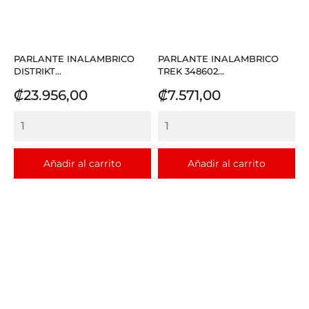
PARLANTE INALAMBRICO
PARLANTE INALAMBRICO
DISTRIKT...
TREK 348602...
Precio
Precio
₡23.956,00
₡7.571,00
Añadir al carrito
Añadir al carrito