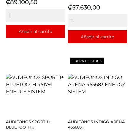
Precio
₡89.100,50
Precio
₡57.630,00
Añadir al carrito
Añadir al carrito
FUERA DE STOCK
AUDIFONOS SPORT 1+
AUDIFONOS INDIGO ARENA
BLUETOOTH...
455683...