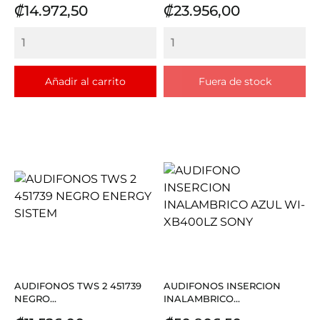
Precio
Precio
₡14.972,50
₡23.956,00
Añadir al carrito
Fuera de stock
AUDIFONOS TWS 2 451739
AUDIFONOS INSERCION
NEGRO...
INALAMBRICO...