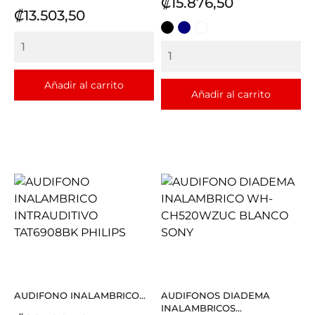
Precio
₡15.876,50
Precio
₡13.503,50
NEGRO
AZUL
BLANCO
Añadir al carrito
Añadir al carrito
AUDIFONO INALAMBRICO...
AUDIFONOS DIADEMA
INALAMBRICOS...