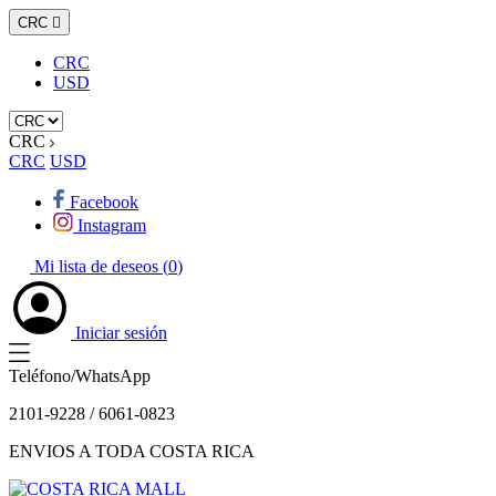
CRC

CRC
USD
CRC
CRC
USD
Facebook
Instagram
Mi lista de deseos (
0
)
Iniciar sesión
Teléfono/WhatsApp
2101-9228 / 6061-0823
ENVIOS A TODA COSTA RICA