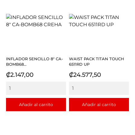
INFLADOR SENCILLO 8" CA-
WAIST PACK TITAN TOUCH
BOMB68...
6511RD UP
Precio
Precio
₡2.147,00
₡24.577,50
Añadir al carrito
Añadir al carrito