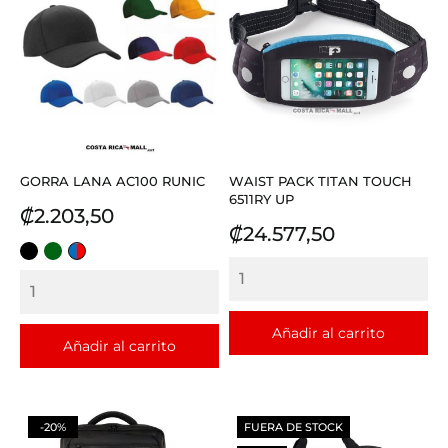
GORRA LANA AC100 RUNIC
WAIST PACK TITAN TOUCH
6511RY UP
Precio
₡2.203,50
Precio
₡24.577,50
NEGRO
VERDE
AZUL
OSCURO
CON
ROJO
Añadir al carrito
Añadir al carrito
-20%
FUERA DE STOCK