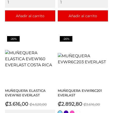
Añadir al carrito
Añadir al carrito
-20%
-20%
MUÑEQUERA ELASTICA
MUÑEQUERA EVWR6C201
EVEW160 EVERLAST
EVERLAST
Precio
Precio
Precio
Precio
₡3.616,00
₡2.892,80
₡4.520,00
₡3.616,00
base
base