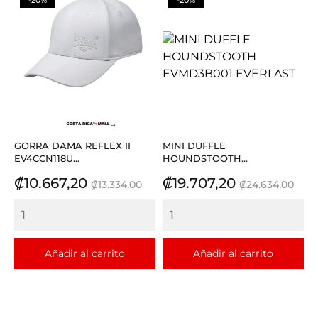
GORRA DAMA REFLEX II
MINI DUFFLE
EV4CCN118U...
HOUNDSTOOTH...
Precio
Precio
Precio
Precio
₡10.667,20
₡19.707,20
₡13.334,00
₡24.634,00
base
base
Añadir al carrito
Añadir al carrito