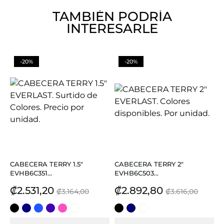
TAMBIÉN PODRÍA
INTERESARLE
-20%
-20%
CABECERA TERRY 1.5"
CABECERA TERRY 2"
EVHB6C351...
EVHB6C503...
Precio
Precio
Precio
Precio
₡2.531,20
₡2.892,80
₡3.164,00
₡3.616,00
base
base
NEGRO
AZUL
AZUL
MORADO
FUCSIA
BLANCO
NEGRO
AZUL
BLANCO
REY