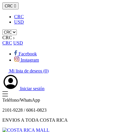
CRC

CRC
USD
CRC
CRC
USD
Facebook
Instagram
Mi lista de deseos (
0
)
Iniciar sesión
Teléfono/WhatsApp
2101-9228 / 6061-0823
ENVIOS A TODA COSTA RICA