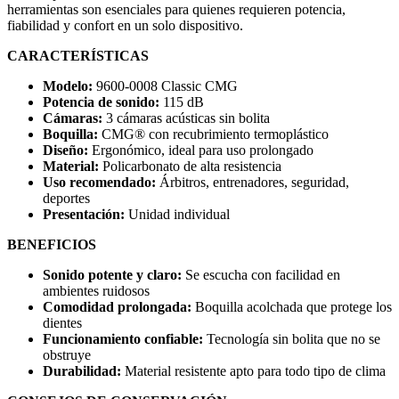
herramientas son esenciales para quienes requieren potencia,
fiabilidad y confort en un solo dispositivo.
CARACTERÍSTICAS
Modelo:
9600-0008 Classic CMG
Potencia de sonido:
115 dB
Cámaras:
3 cámaras acústicas sin bolita
Boquilla:
CMG® con recubrimiento termoplástico
Diseño:
Ergonómico, ideal para uso prolongado
Material:
Policarbonato de alta resistencia
Uso recomendado:
Árbitros, entrenadores, seguridad,
deportes
Presentación:
Unidad individual
BENEFICIOS
Sonido potente y claro:
Se escucha con facilidad en
ambientes ruidosos
Comodidad prolongada:
Boquilla acolchada que protege los
dientes
Funcionamiento confiable:
Tecnología sin bolita que no se
obstruye
Durabilidad:
Material resistente apto para todo tipo de clima