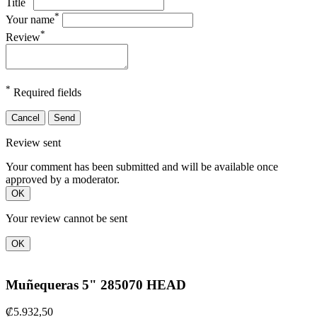
Title
*
Your name
*
Review
*
Required fields
Cancel
Send
Review sent
Your comment has been submitted and will be available once
approved by a moderator.
OK
Your review cannot be sent
OK
Muñequeras 5" 285070 HEAD
₡5.932,50