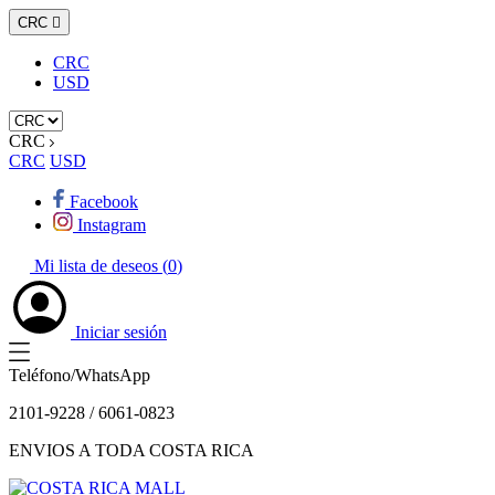
CRC

CRC
USD
CRC
CRC
USD
Facebook
Instagram
Mi lista de deseos (
0
)
Iniciar sesión
Teléfono/WhatsApp
2101-9228 / 6061-0823
ENVIOS A TODA COSTA RICA