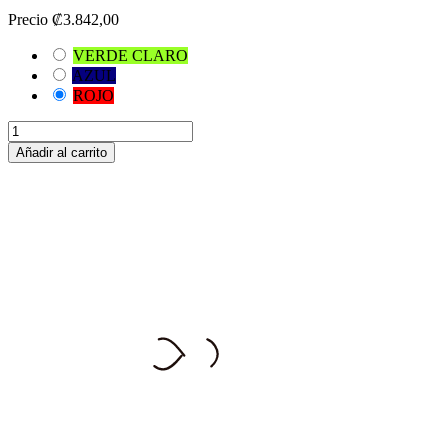
Precio
₡3.842,00
VERDE CLARO
AZUL
ROJO
Añadir al carrito