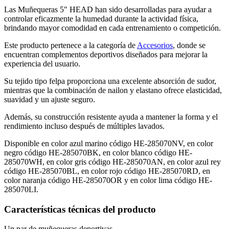
Las Muñequeras 5" HEAD han sido desarrolladas para ayudar a
controlar eficazmente la humedad durante la actividad física,
brindando mayor comodidad en cada entrenamiento o competición.
Este producto pertenece a la categoría de
Accesorios
, donde se
encuentran complementos deportivos diseñados para mejorar la
experiencia del usuario.
Su tejido tipo felpa proporciona una excelente absorción de sudor,
mientras que la combinación de nailon y elastano ofrece elasticidad,
suavidad y un ajuste seguro.
Además, su construcción resistente ayuda a mantener la forma y el
rendimiento incluso después de múltiples lavados.
Disponible en color azul marino código HE-285070NV, en color
negro código HE-285070BK, en color blanco código HE-
285070WH, en color gris código HE-285070AN, en color azul rey
código HE-285070BL, en color rojo código HE-285070RD, en
color naranja código HE-285070OR y en color lima código HE-
285070LI.
Características técnicas del producto
Un par de muñequeras deportivas.