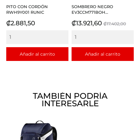
PITO CON CORDÓN
SOMBRERO NEGRO
RWH9Y001 RUNIC
EV3CCM771BOH...
Precio
Precio
Precio
₡2.881,50
₡13.921,60
₡17.402,00
base
Añadir al carrito
Añadir al carrito
TAMBIÉN PODRÍA
INTERESARLE