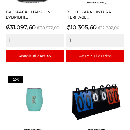
BACKPACK CHAMPIONS
BOLSO PARA CINTURA
EVBP1B111...
HERITAGE...
Precio
Precio
Precio
Precio
₡31.097,60
₡10.305,60
₡38.872,00
₡12.882,00
base
base
Añadir al carrito
Añadir al carrito
-20%