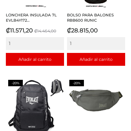
LONCHERA INSULADA 7L
BOLSO PARA BALONES
EVLB4Y172...
RBB600 RUNIC
Precio
Precio
Precio
₡11.571,20
₡28.815,00
₡14.464,00
base
Añadir al carrito
Añadir al carrito
-20%
-20%