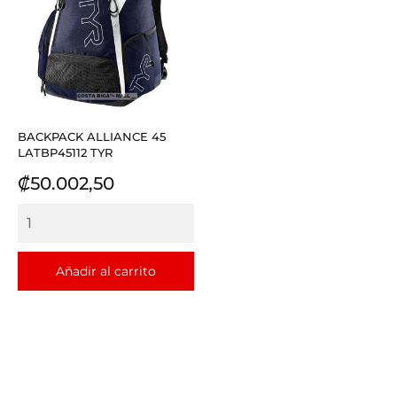
BACKPACK ALLIANCE 45
LATBP45112 TYR
Precio
₡50.002,50
Añadir al carrito