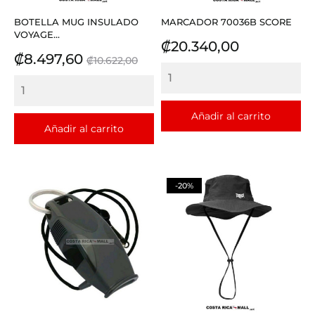
BOTELLA MUG INSULADO
MARCADOR 70036B SCORE
VOYAGE...
Precio
₡20.340,00
Precio
Precio
₡8.497,60
₡10.622,00
base
Añadir al carrito
Añadir al carrito
-20%