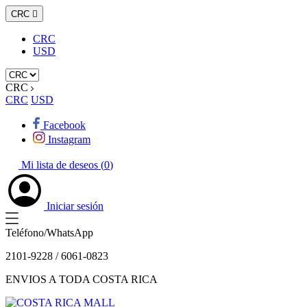
CRC

CRC
USD
CRC
CRC
USD
Facebook
Instagram
Mi lista de deseos (
0
)
Iniciar sesión
Teléfono/WhatsApp
2101-9228 / 6061-0823
ENVIOS A TODA COSTA RICA