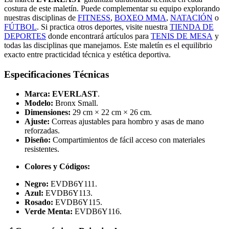
costura de este maletín. Puede complementar su equipo explorando
nuestras disciplinas de
FITNESS
,
BOXEO MMA
,
NATACIÓN
o
FÚTBOL
. Si practica otros deportes, visite nuestra
TIENDA DE
DEPORTES
donde encontrará artículos para
TENIS DE MESA
y
todas las disciplinas que manejamos. Este maletín es el equilibrio
exacto entre practicidad técnica y estética deportiva.
Especificaciones Técnicas
Marca:
EVERLAST
.
Modelo:
Bronx Small.
Dimensiones:
29 cm × 22 cm × 26 cm.
Ajuste:
Correas ajustables para hombro y asas de mano
reforzadas.
Diseño:
Compartimientos de fácil acceso con materiales
resistentes.
Colores y Códigos:
Negro:
EVDB6Y111.
Azul:
EVDB6Y113.
Rosado:
EVDB6Y115.
Verde Menta:
EVDB6Y116.