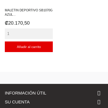
MALETIN DEPORTIVO SB1070G
AZUL...
Precio
₡20.170,50
Añadir al carrito

INFORMACIÓN ÚTIL

SU CUENTA