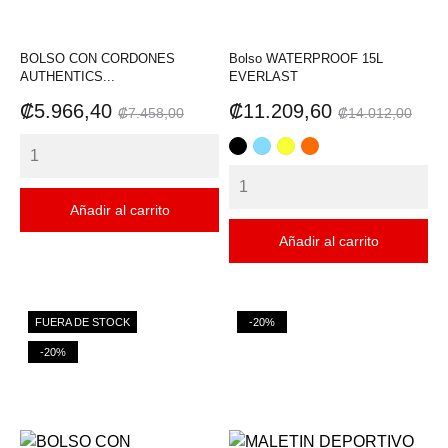
BOLSO CON CORDONES
Bolso WATERPROOF 15L
AUTHENTICS...
EVERLAST
Precio
Precio
Precio
Precio
₡5.966,40
₡11.209,60
₡7.458,00
₡14.012,00
base
base
NEGRO
CELESTE
AMARILLO
NARANJA
Añadir al carrito
Añadir al carrito
FUERA DE STOCK
-20%
-20%