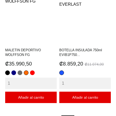
MALETIN DEPORTIVO
BOTELLA INSULADA 750ml
WOLFFSON FG
EVIB1P750...
Precio
Precio
Precio
₡35.990,50
₡8.859,20
₡11.074,00
base
NEGRO
AZUL
GRIS
NARANJA
ROJO
AZUL
REY
Añadir al carrito
Añadir al carrito