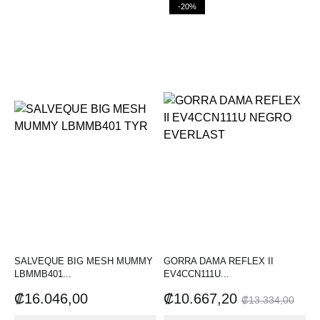
-20%
SALVEQUE BIG MESH MUMMY
GORRA DAMA REFLEX II
LBMMB401...
EV4CCN111U...
Precio
Precio
Precio
₡16.046,00
₡10.667,20
₡13.334,00
base