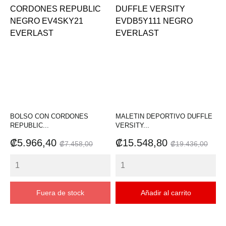
BOLSO CON CORDONES
MALETIN DEPORTIVO DUFFLE
REPUBLIC...
VERSITY...
Precio
Precio
Precio
Precio
₡5.966,40
₡15.548,80
₡7.458,00
₡19.436,00
base
base
Fuera de stock
Añadir al carrito