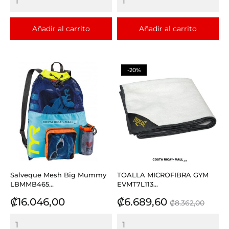
Añadir al carrito
Añadir al carrito
-20%
Salveque Mesh Big Mummy
TOALLA MICROFIBRA GYM
LBMMB465...
EVMT7L113...
Precio
Precio
Precio
₡16.046,00
₡6.689,60
₡8.362,00
base