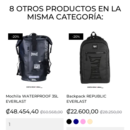
8 OTROS PRODUCTOS EN LA
MISMA CATEGORÍA:
-20%
-20%
Mochila WATERPROOF 35L
Backpack REPUBLIC
EVERLAST
EVERLAST
Precio
Precio
Precio
Precio
₡48.454,40
₡22.600,00
₡60.568,00
₡28.250,00
base
base
NEGRO
AZUL
ROSADO
BEIGE