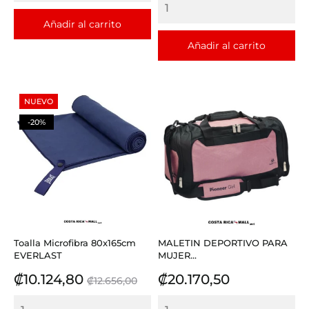
Añadir al carrito
Añadir al carrito
NUEVO
-20%
Toalla Microfibra 80x165cm
MALETIN DEPORTIVO PARA
EVERLAST
MUJER...
Precio
Precio
Precio
₡10.124,80
₡20.170,50
₡12.656,00
base