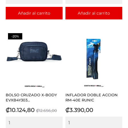
Añadir al carrito
Añadir al carrito
-20%
BOLSO CRUZADO X-BODY
INFLADOR DOBLE ACCION
EVXB4Y303...
RM-40E RUNIC
Precio
Precio
Precio
₡10.124,80
₡3.390,00
₡12.656,00
base