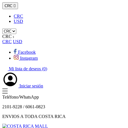
CRC

CRC
USD
CRC
CRC
USD
Facebook
Instagram
Mi lista de deseos (
0
)
Iniciar sesión
Teléfono/WhatsApp
2101-9228 / 6061-0823
ENVIOS A TODA COSTA RICA