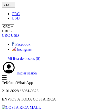
CRC

CRC
USD
CRC
CRC
USD
Facebook
Instagram
Mi lista de deseos (
0
)
Iniciar sesión
Teléfono/WhatsApp
2101-9228 / 6061-0823
ENVIOS A TODA COSTA RICA