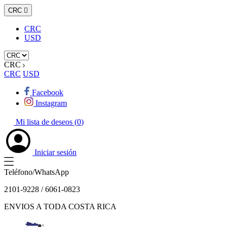
CRC

CRC
USD
CRC
CRC
USD
Facebook
Instagram
Mi lista de deseos (
0
)
Iniciar sesión
Teléfono/WhatsApp
2101-9228 / 6061-0823
ENVIOS A TODA COSTA RICA