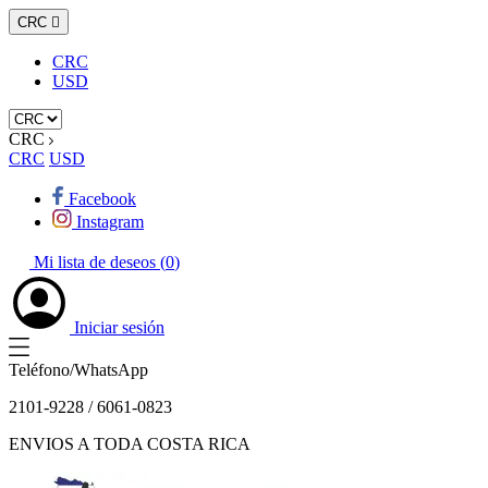
CRC

CRC
USD
CRC
CRC
USD
Facebook
Instagram
Mi lista de deseos (
0
)
Iniciar sesión
Teléfono/WhatsApp
2101-9228 / 6061-0823
ENVIOS A TODA COSTA RICA