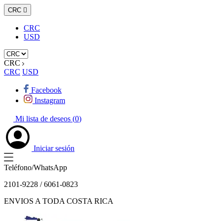
CRC

CRC
USD
CRC
CRC
USD
Facebook
Instagram
Mi lista de deseos (
0
)
Iniciar sesión
Teléfono/WhatsApp
2101-9228 / 6061-0823
ENVIOS A TODA COSTA RICA