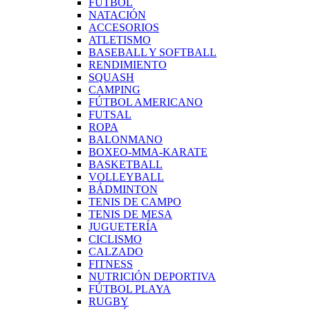
FÚTBOL
NATACIÓN
ACCESORIOS
ATLETISMO
BASEBALL Y SOFTBALL
RENDIMIENTO
SQUASH
CAMPING
FÚTBOL AMERICANO
FUTSAL
ROPA
BALONMANO
BOXEO-MMA-KARATE
BASKETBALL
VOLLEYBALL
BÁDMINTON
TENIS DE CAMPO
TENIS DE MESA
JUGUETERÍA
CICLISMO
CALZADO
FITNESS
NUTRICIÓN DEPORTIVA
FÚTBOL PLAYA
RUGBY