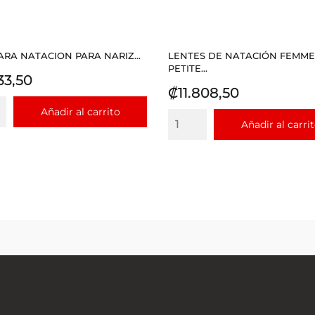
PARA NATACION PARA NARIZ...
LENTES DE NATACIÓN FEMME
PETITE...
io
33,50
Precio
₡11.808,50
Añadir al carrito
Añadir al carri