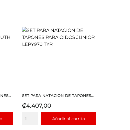
ES...
SET PARA NATACION DE TAPONES...
Precio
₡4.407,00
to
Añadir al carrito