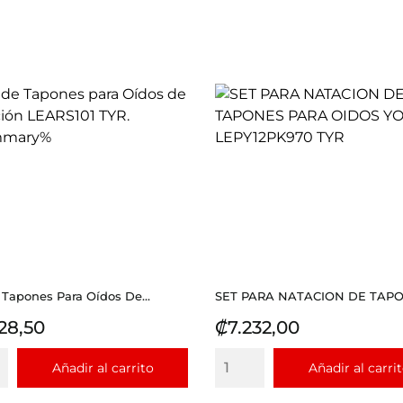
 Tapones Para Oídos De...
SET PARA NATACION DE TAPON
io
Precio
28,50
₡7.232,00
Añadir al carrito
Añadir al carri