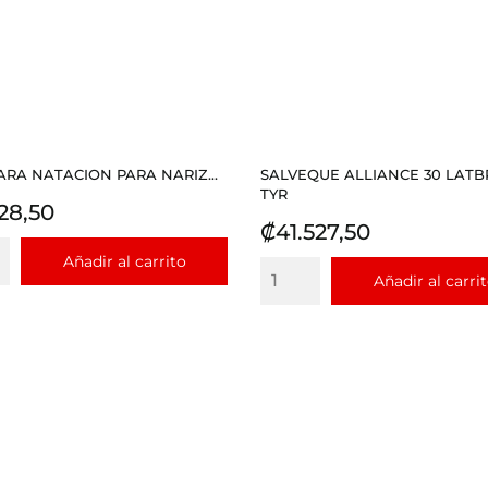
PARA NATACION PARA NARIZ...
SALVEQUE ALLIANCE 30 LATB
TYR
io
28,50
Precio
₡41.527,50
Añadir al carrito
Añadir al carri