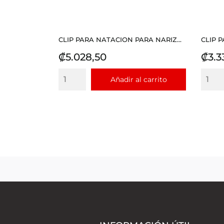
CLIP PARA NATACION PARA NARIZ...
CLIP 
Precio
Prec
₡5.028,50
₡3.3
Añadir al carrito