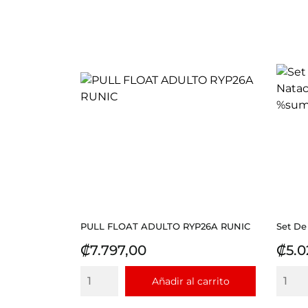
PULL FLOAT ADULTO RYP26A RUNIC
Set De
Precio
Prec
₡7.797,00
₡5.0
Añadir al carrito