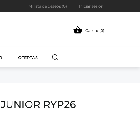
Mi lista de deseos (
0
)
Iniciar sesión

Carrito (0)
R
OFERTAS
 JUNIOR RYP26