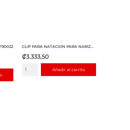
P30022
CLIP PARA NATACION PARA NARIZ...
Precio
₡3.333,50
Añadir al carrito
to