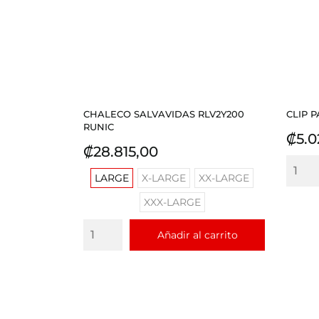
CHALECO SALVAVIDAS RLV2Y200
CLIP 
RUNIC
Prec
₡5.0
Precio
₡28.815,00
LARGE
X-LARGE
XX-LARGE
XXX-LARGE
Añadir al carrito