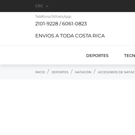

CRC
Teléfono/WhatsApp
2101-9228 / 6061-0823
ENVIOS A TODA COSTA RICA
DEPORTES
TEC
INICIO
DEPORTES
NATACIÓN
ACCESORIOS DE NATAC