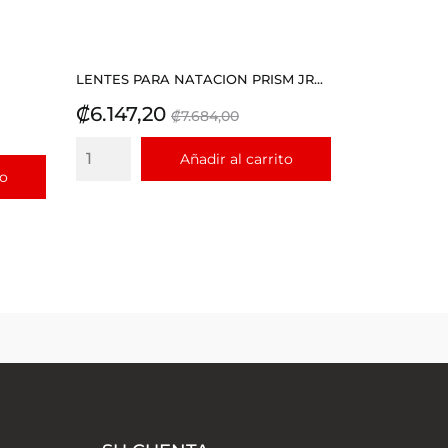
LENTES PARA NATACION PRISM JR...
Precio
Precio
₡6.147,20
₡7.684,00
base
Añadir al carrito
to