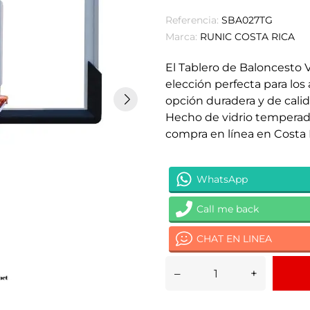
Referencia:
SBA027TG
Marca:
RUNIC COSTA RICA
El Tablero de Baloncesto 
elección perfecta para lo
opción duradera y de cali
Hecho de vidrio temperado
compra en línea en Costa 
WhatsApp
Call me back
CHAT EN LINEA
–
+