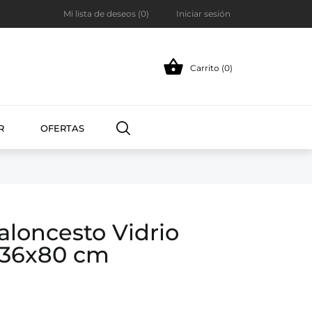
Mi lista de deseos (
0
)
Iniciar sesión

Carrito (0)
R
OFERTAS
aloncesto Vidrio
136x80 cm