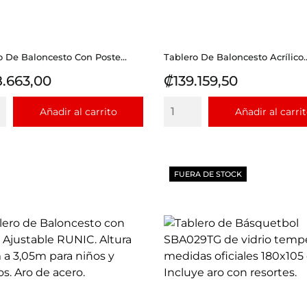
o De Baloncesto Con Poste...
Tablero De Baloncesto Acrílico..
io
Precio
.663,00
₡139.159,50
Añadir al carrito
Añadir al carri
FUERA DE STOCK