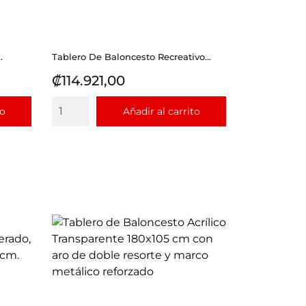
.
Tablero De Baloncesto Recreativo...
Precio
₡114.921,00
to
Añadir al carrito