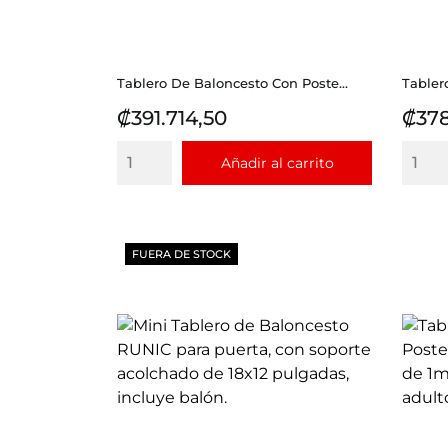
Tablero De Baloncesto Con Poste...
Tabler
Precio
Prec
₡391.714,50
₡378
Añadir al carrito
FUERA DE STOCK