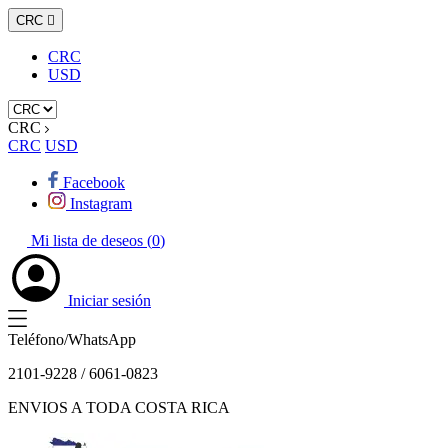
CRC

CRC
USD
CRC
CRC
USD
Facebook
Instagram
Mi lista de deseos (
0
)
Iniciar sesión
Teléfono/WhatsApp
2101-9228 / 6061-0823
ENVIOS A TODA COSTA RICA