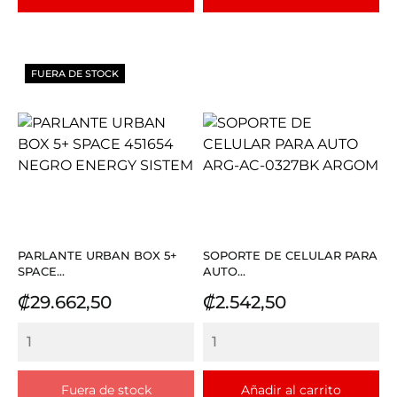
FUERA DE STOCK
PARLANTE URBAN BOX 5+
SOPORTE DE CELULAR PARA
SPACE...
AUTO...
Precio
Precio
₡29.662,50
₡2.542,50
Fuera de stock
Añadir al carrito