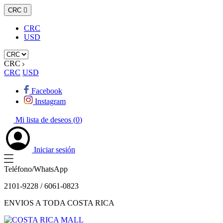
CRC

CRC
USD
CRC
CRC
USD
Facebook
Instagram
Mi lista de deseos (
0
)
Iniciar sesión
Teléfono/WhatsApp
2101-9228 / 6061-0823
ENVIOS A TODA COSTA RICA