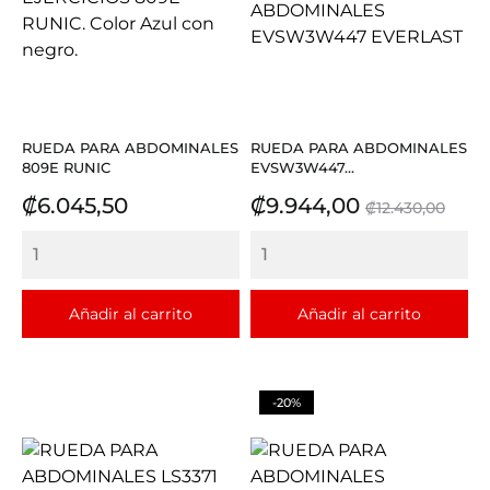
RUEDA PARA ABDOMINALES
RUEDA PARA ABDOMINALES
809E RUNIC
EVSW3W447...
Precio
Precio
Precio
₡6.045,50
₡9.944,00
₡12.430,00
base
Añadir al carrito
Añadir al carrito
-20%