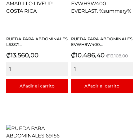
RUEDA PARA ABDOMINALES
RUEDA PARA ABDOMINALES
LS3371...
EVWH9W400...
Precio
Precio
Precio
₡13.560,00
₡10.486,40
₡13.108,00
base
Añadir al carrito
Añadir al carrito