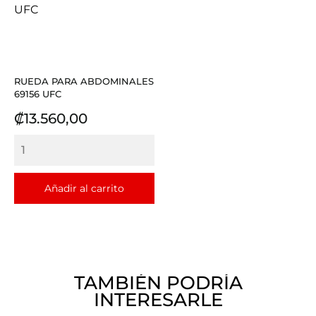
RUEDA PARA ABDOMINALES
69156 UFC
Precio
₡13.560,00
Añadir al carrito
TAMBIÉN PODRÍA
INTERESARLE