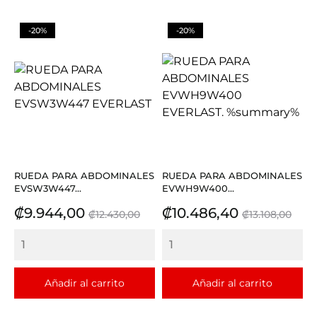
-20%
-20%
RUEDA PARA ABDOMINALES
RUEDA PARA ABDOMINALES
EVSW3W447...
EVWH9W400...
Precio
Precio
Precio
Precio
₡9.944,00
₡10.486,40
₡12.430,00
₡13.108,00
base
base
Añadir al carrito
Añadir al carrito