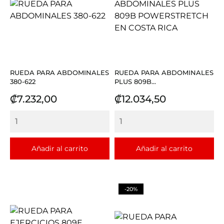
RUEDA PARA ABDOMINALES
RUEDA PARA ABDOMINALES
380-622
PLUS 809B...
Precio
Precio
₡7.232,00
₡12.034,50
Añadir al carrito
Añadir al carrito
-20%