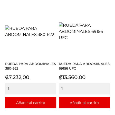
RUEDA PARA ABDOMINALES
RUEDA PARA ABDOMINALES
380-622
69156 UFC
Precio
Precio
₡7.232,00
₡13.560,00
Añadir al carrito
Añadir al carrito