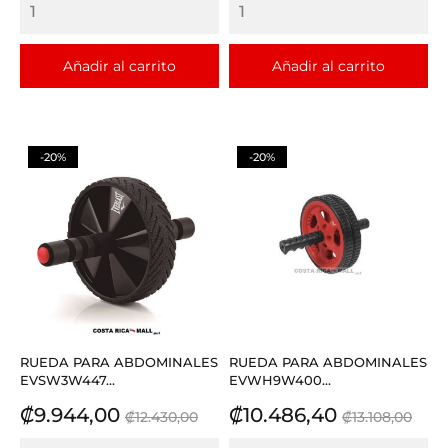
Añadir al carrito
Añadir al carrito
-20%
-20%
RUEDA PARA ABDOMINALES
RUEDA PARA ABDOMINALES
EVSW3W447...
EVWH9W400...
Precio
Precio
Precio
Precio
₡9.944,00
₡10.486,40
₡12.430,00
₡13.108,00
base
base