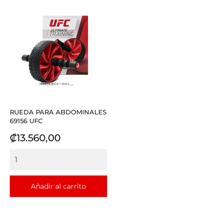
RUEDA PARA ABDOMINALES
69156 UFC
Precio
₡13.560,00
Añadir al carrito