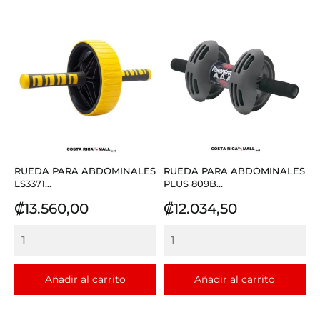
RUEDA PARA ABDOMINALES
RUEDA PARA ABDOMINALES
LS3371...
PLUS 809B...
Precio
Precio
₡13.560,00
₡12.034,50
Añadir al carrito
Añadir al carrito