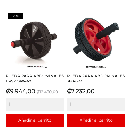
-20%
RUEDA PARA ABDOMINALES
RUEDA PARA ABDOMINALES
EVSW3W447...
380-622
Precio
Precio
Precio
₡9.944,00
₡7.232,00
₡12.430,00
base
Añadir al carrito
Añadir al carrito