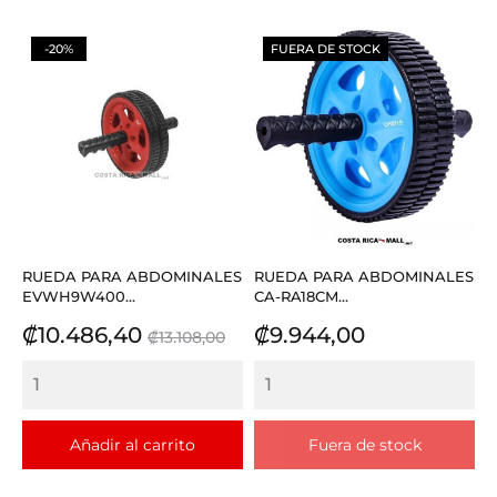
-20%
FUERA DE STOCK
RUEDA PARA ABDOMINALES
RUEDA PARA ABDOMINALES
EVWH9W400...
CA-RA18CM...
Precio
Precio
Precio
₡10.486,40
₡9.944,00
₡13.108,00
base
Añadir al carrito
Fuera de stock