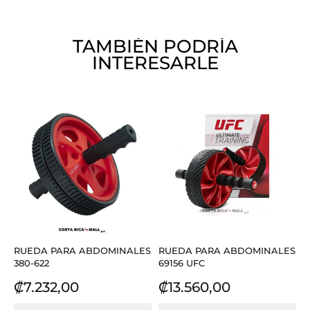
TAMBIÉN PODRÍA
INTERESARLE
RUEDA PARA ABDOMINALES
RUEDA PARA ABDOMINALES
380-622
69156 UFC
Precio
Precio
₡7.232,00
₡13.560,00