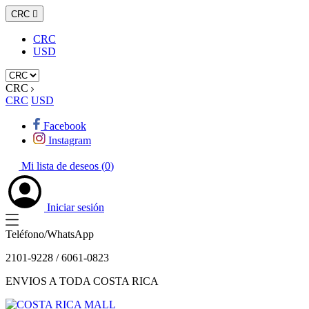
CRC

CRC
USD
CRC
CRC
USD
Facebook
Instagram
Mi lista de deseos (
0
)
Iniciar sesión
Teléfono/WhatsApp
2101-9228 / 6061-0823
ENVIOS A TODA COSTA RICA