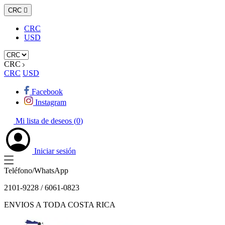
CRC

CRC
USD
CRC
CRC
USD
Facebook
Instagram
Mi lista de deseos (
0
)
Iniciar sesión
Teléfono/WhatsApp
2101-9228 / 6061-0823
ENVIOS A TODA COSTA RICA