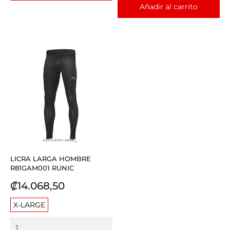
Añadir al carrito
LICRA LARGA HOMBRE
R81GAM001 RUNIC
Precio
₡14.068,50
X-LARGE