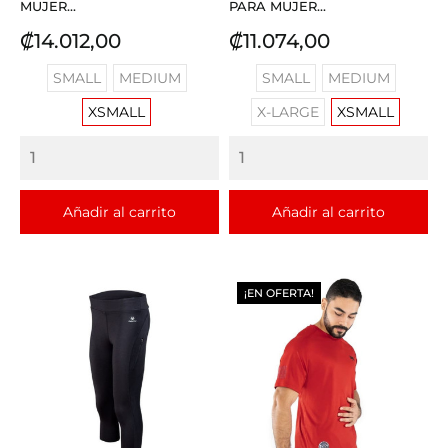
MUJER...
PARA MUJER...
Precio
Precio
₡14.012,00
₡11.074,00
SMALL
MEDIUM
SMALL
MEDIUM
XSMALL
X-LARGE
XSMALL
Añadir al carrito
Añadir al carrito
¡EN OFERTA!