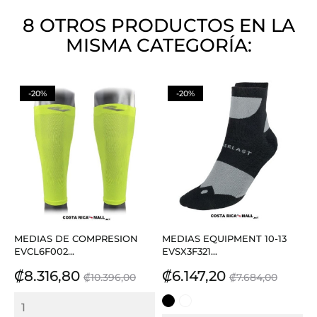
8 OTROS PRODUCTOS EN LA
MISMA CATEGORÍA:
-20%
-20%
MEDIAS DE COMPRESION
MEDIAS EQUIPMENT 10-13
EVCL6F002...
EVSX3F321...
Precio
Precio
Precio
Precio
₡8.316,80
₡6.147,20
₡10.396,00
₡7.684,00
base
base
NEGRO
BLANCO