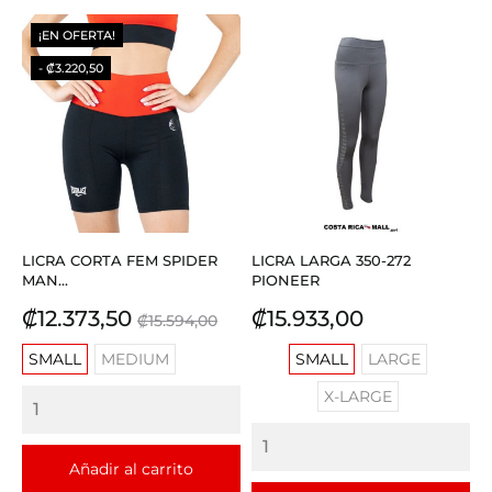
¡EN OFERTA!
- ₡3.220,50
LICRA CORTA FEM SPIDER
LICRA LARGA 350-272
MAN...
PIONEER
Precio
Precio
Precio
₡12.373,50
₡15.933,00
₡15.594,00
base
SMALL
MEDIUM
SMALL
LARGE
X-LARGE
Añadir al carrito