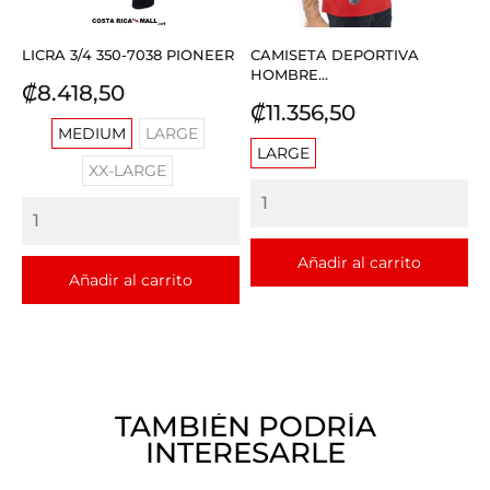
LICRA 3/4 350-7038 PIONEER
CAMISETA DEPORTIVA
HOMBRE...
Precio
₡8.418,50
Precio
₡11.356,50
MEDIUM
LARGE
LARGE
XX-LARGE
Añadir al carrito
Añadir al carrito
TAMBIÉN PODRÍA
INTERESARLE