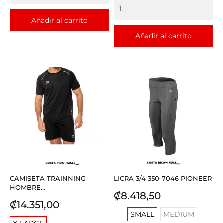
Añadir al carrito
Añadir al carrito
CAMISETA TRAINNING
LICRA 3/4 350-7046 PIONEER
HOMBRE...
Precio
₡8.418,50
Precio
₡14.351,00
SMALL
MEDIUM
X-LARGE