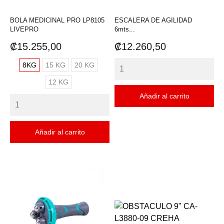
BOLA MEDICINAL PRO LP8105
ESCALERA DE AGILIDAD
LIVEPRO
6mts...
Precio
Precio
₡15.255,00
₡12.260,50
8KG
15 KG
20 KG
12 KG
Añadir al carrito
Añadir al carrito