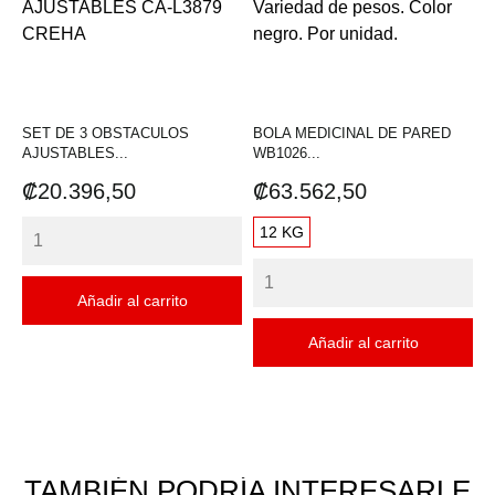
SET DE 3 OBSTACULOS
BOLA MEDICINAL DE PARED
AJUSTABLES...
WB1026...
Precio
Precio
₡20.396,50
₡63.562,50
12 KG
Añadir al carrito
Añadir al carrito
TAMBIÉN PODRÍA INTERESARLE