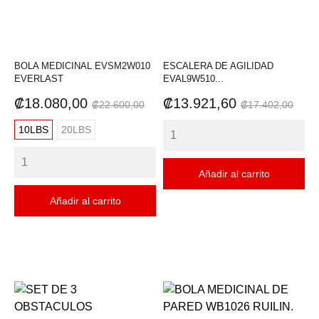
BOLA MEDICINAL EVSM2W010
ESCALERA DE AGILIDAD
EVERLAST
EVAL9W510...
Precio
Precio
Precio
Precio
₡18.080,00
₡13.921,60
₡22.600,00
₡17.402,00
base
base
10LBS
20LBS
Añadir al carrito
Añadir al carrito