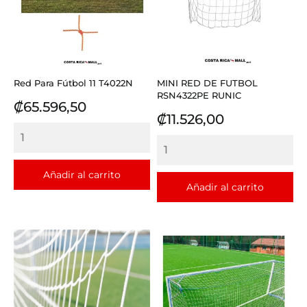
Red Para Fútbol 11 T4022N
MINI RED DE FUTBOL
RSN4322PE RUNIC
Precio
₡65.596,50
Precio
₡11.526,00
Añadir al carrito
Añadir al carrito