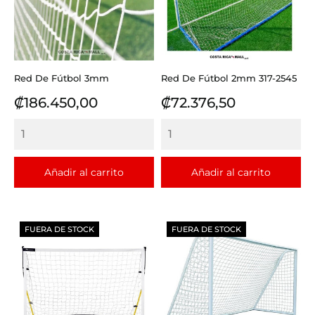
Red De Fútbol 3mm
Red De Fútbol 2mm 317-2545
Precio
Precio
₡186.450,00
₡72.376,50
Añadir al carrito
Añadir al carrito
FUERA DE STOCK
FUERA DE STOCK