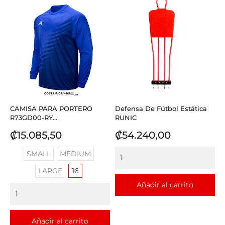
CAMISA PARA PORTERO
Defensa De Fútbol Estática
R73GD00-RY...
RUNIC
Precio
Precio
₡15.085,50
₡54.240,00
SMALL
MEDIUM
LARGE
16
Añadir al carrito
Añadir al carrito