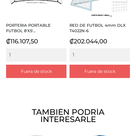
PORTERIA PORTABLE
RED DE FUTBOL 4mm DLX
FUTBOL 8'X5'...
T4022N-6
Precio
Precio
₡116.107,50
₡202.044,00
Fuera de stock
Fuera de stock
TAMBIÉN PODRÍA
INTERESARLE