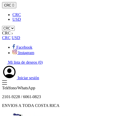
CRC

CRC
USD
CRC
CRC
USD
Facebook
Instagram
Mi lista de deseos (
0
)
Iniciar sesión
Teléfono/WhatsApp
2101-9228 / 6061-0823
ENVIOS A TODA COSTA RICA