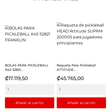
BOLAS PARA PICKLEBALL
Raqueta Para Pickleball
X40 52821...
ATTITUDE...
Precio
Precio
₡17.119,50
₡45.765,00
Añadir al carrito
Añadir al carrito