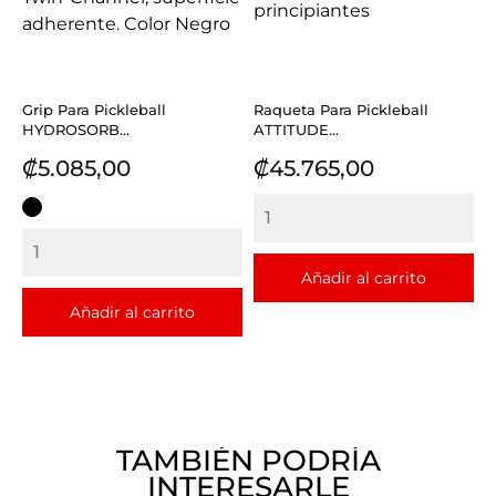
Grip Para Pickleball
Raqueta Para Pickleball
HYDROSORB...
ATTITUDE...
Precio
Precio
₡5.085,00
₡45.765,00
NEGRO
Añadir al carrito
Añadir al carrito
TAMBIÉN PODRÍA
INTERESARLE