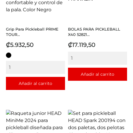
Grip Para Pickleball PRIME
BOLAS PARA PICKLEBALL
TOUR...
X40 52821...
Precio
Precio
₡5.932,50
₡17.119,50
NEGRO
Añadir al carrito
Añadir al carrito