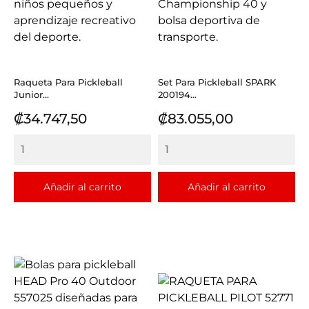
Raqueta Para Pickleball
Set Para Pickleball SPARK
Junior...
200194...
Precio
Precio
₡34.747,50
₡83.055,00
Añadir al carrito
Añadir al carrito