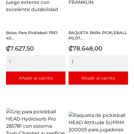
Bolas Para Pickleball PRO
RAQUETA PARA PICKLEBALL
40...
PILOT...
Precio
Precio
₡7.627,50
₡78.648,00
Añadir al carrito
Añadir al carrito