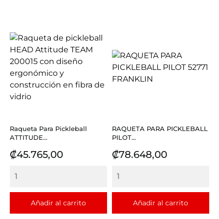
Raqueta Para Pickleball
RAQUETA PARA PICKLEBALL
ATTITUDE...
PILOT...
Precio
Precio
₡45.765,00
₡78.648,00
Añadir al carrito
Añadir al carrito