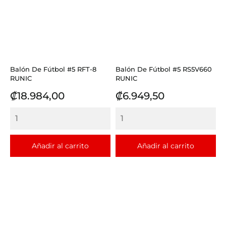
Balón De Fútbol #5 RFT-8
Balón De Fútbol #5 RS5V660
RUNIC
RUNIC
Precio
Precio
₡18.984,00
₡6.949,50
Añadir al carrito
Añadir al carrito