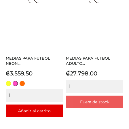
MEDIAS PARA FUTBOL
MEDIAS PARA FUTBOL
NEON...
ADULTO...
Precio
Precio
₡3.559,50
₡27.798,00
AMARILLO
FUCSIA
NARANJA
Fuera de stock
Añadir al carrito