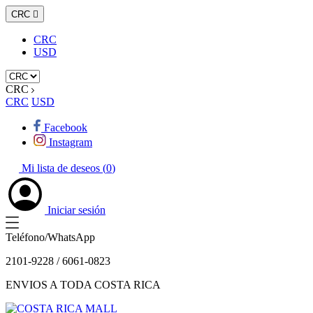
CRC

CRC
USD
CRC
CRC
USD
Facebook
Instagram
Mi lista de deseos (
0
)
Iniciar sesión
Teléfono/WhatsApp
2101-9228 / 6061-0823
ENVIOS A TODA COSTA RICA