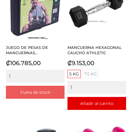
JUEGO DE PESAS DE
MANCUERNA HEXAGONAL
MANCUERNAS...
CAUCHO ATHLETIC
Precio
Precio
₡106.785,00
₡9.153,00
5 KG
7.5 KG
Fuera de stock
Añadir al carrito