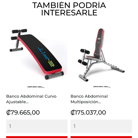
TAMBIÉN PODRÍA
INTERESARLE
Banco Abdominal Curvo
Banco Abdominal
Ajustable...
Multiposición...
Precio
Precio
₡79.665,00
₡175.037,00