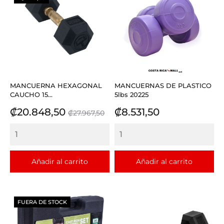
MANCUERNA HEXAGONAL
MANCUERNAS DE PLASTICO
CAUCHO 15...
5lbs 20225
Precio
Precio
Precio
₡20.848,50
₡8.531,50
₡27.967,50
base
Añadir al carrito
Añadir al carrito
FUERA DE STOCK