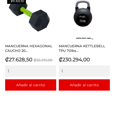
- ₡9.322,50
MANCUERNA HEXAGONAL
MANCUERNA KETTLEBELL
CAUCHO 20...
TPU 70lbs...
Precio
Precio
Precio
₡27.628,50
₡230.294,00
₡36.951,00
base
Añadir al carrito
Añadir al carrito