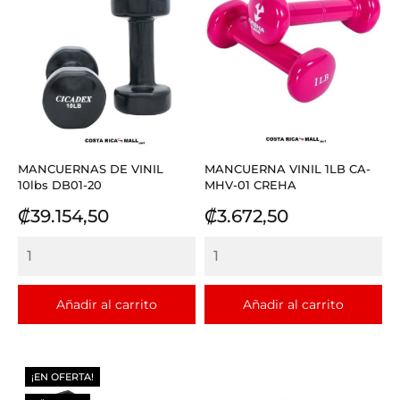
MANCUERNAS DE VINIL
MANCUERNA VINIL 1LB CA-
10lbs DB01-20
MHV-01 CREHA
Precio
Precio
₡39.154,50
₡3.672,50
Añadir al carrito
Añadir al carrito
¡EN OFERTA!