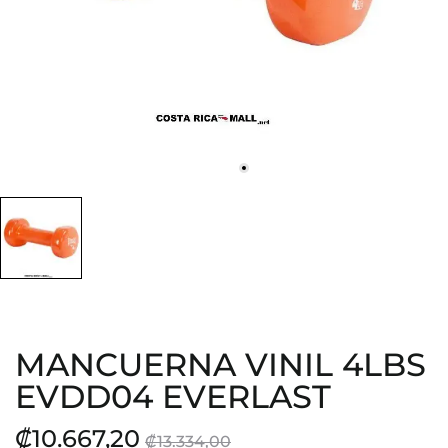
MANCUERNA VINIL 4LBS
EVDD04 EVERLAST
₡10.667,20
₡13.334,00