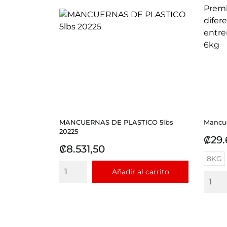
MANCUERNAS DE PLASTICO 5lbs
Mancue
20225
Prec
₡29.
Precio
₡8.531,50
8KG
Añadir al carrito