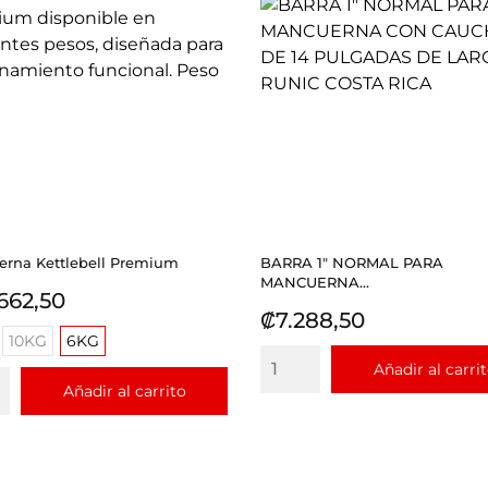
rna Kettlebell Premium
BARRA 1" NORMAL PARA
MANCUERNA...
io
662,50
Precio
₡7.288,50
10KG
6KG
Añadir al carri
Añadir al carrito