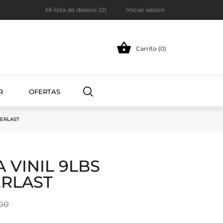
Mi lista de deseos (
0
)
Iniciar sesión

Carrito (0)
R
OFERTAS
VERLAST
VINIL 9LBS
ERLAST
00