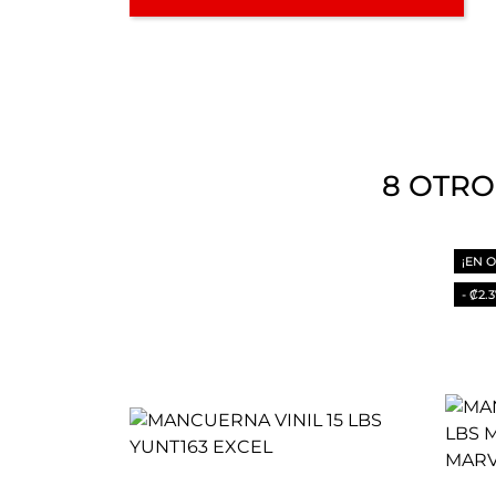
8 OTRO
¡EN 
- ₡2.