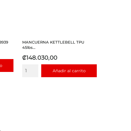
8939
MANCUERNA KETTLEBELL TPU
45lbs...
Precio
₡148.030,00
to
Añadir al carrito