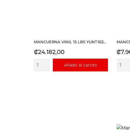
MANCUERNA VINIL 15 LBS YUNT163...
MANCU
Precio
Prec
₡24.182,00
₡7.9
Añadir al carrito