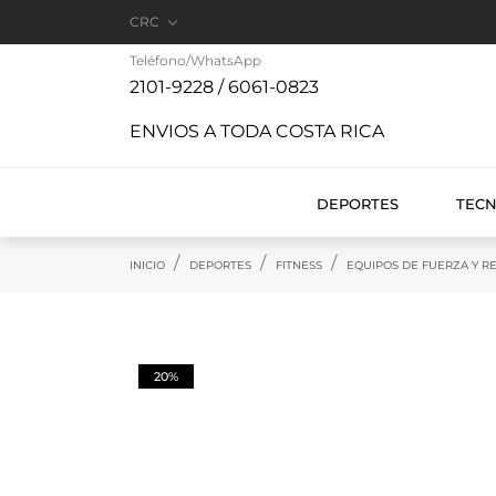

CRC
Teléfono/WhatsApp
2101-9228 / 6061-0823
ENVIOS A TODA COSTA RICA
DEPORTES
TEC
INICIO
DEPORTES
FITNESS
EQUIPOS DE FUERZA Y RE
20%