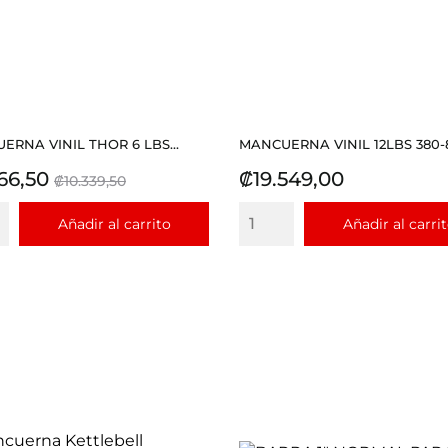
ERNA VINIL THOR 6 LBS...
MANCUERNA VINIL 12LBS 380-
io
Precio
Precio
66,50
₡19.549,00
₡10.339,50
base
Añadir al carrito
Añadir al carri