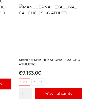
MANCUERNA HEXAGONAL CAUCHO
ATHLETIC
Precio
₡9.153,00
5 KG
7.5 KG
to
Añadir al carrito