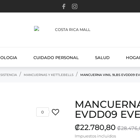
NOLOGIA
CUIDADO PERSONAL
SALUD
HOGA
SISTENCIA
MANCUERNAS Y KETTLEBELLS
MANCUERNA VINIL 9LBS EVDD09 E
MANCUERNA 
EVDD09 EV
0
₡22.780,80
₡28.476,
Impuestos incluidos