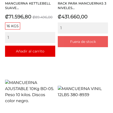
MANCUERNA KETTLEBELL
RACK PARA MANCUERNAS 3
SUAVE...
NIVELES...
Precio
Precio
Precio
₡71.596,80
₡431.660,00
₡89.496,00
base
16 KGS
Fuera de stock
Añadir al carrito