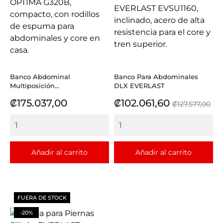
Banco Abdominal
Banco Para Abdominales
Multiposición...
DLX EVERLAST
Precio
Precio
Precio
₡175.037,00
₡102.061,60
₡127.577,00
base
Añadir al carrito
Añadir al carrito
FUERA DE STOCK
-20%