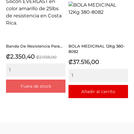
Banda De Resistencia Para...
BOLA MEDICINAL 12Kg 380-
8082
Precio
Precio
₡2.350,40
₡2.938,00
Precio
₡37.516,00
base
Fuera de stock
Añadir al carrito