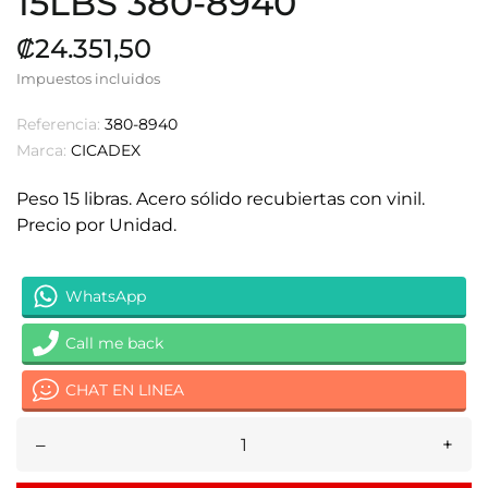
15LBS 380-8940
₡24.351,50
Impuestos incluidos
Referencia:
380-8940
Marca:
CICADEX
Peso 15 libras. Acero sólido recubiertas con vinil.
Precio por Unidad.
WhatsApp
Call me back
CHAT EN LINEA
–
+