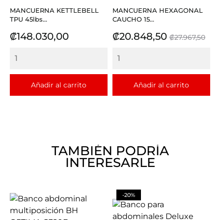
MANCUERNA KETTLEBELL
MANCUERNA HEXAGONAL
TPU 45lbs...
CAUCHO 15...
Precio
Precio
Precio
₡148.030,00
₡20.848,50
₡27.967,50
base
Añadir al carrito
Añadir al carrito
TAMBIÉN PODRÍA
INTERESARLE
-20%