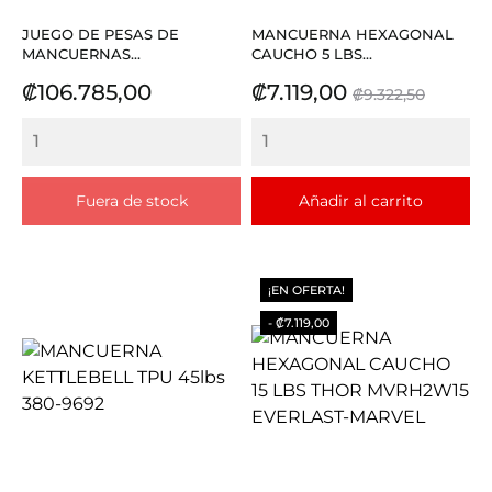
JUEGO DE PESAS DE
MANCUERNA HEXAGONAL
MANCUERNAS...
CAUCHO 5 LBS...
Precio
Precio
Precio
₡106.785,00
₡7.119,00
₡9.322,50
base
Fuera de stock
Añadir al carrito
¡EN OFERTA!
- ₡7.119,00