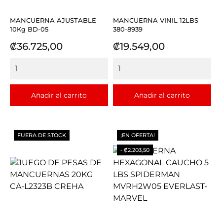
MANCUERNA AJUSTABLE
MANCUERNA VINIL 12LBS
10Kg BD-05
380-8939
Precio
Precio
₡36.725,00
₡19.549,00
Añadir al carrito
Añadir al carrito
FUERA DE STOCK
¡EN OFERTA!
- ₡2.203,50