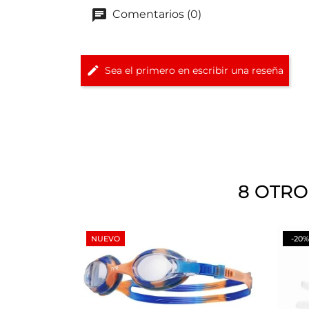
Comentarios (0)
Sea el primero en escribir una reseña
8 OTRO
NUEVO
-20%