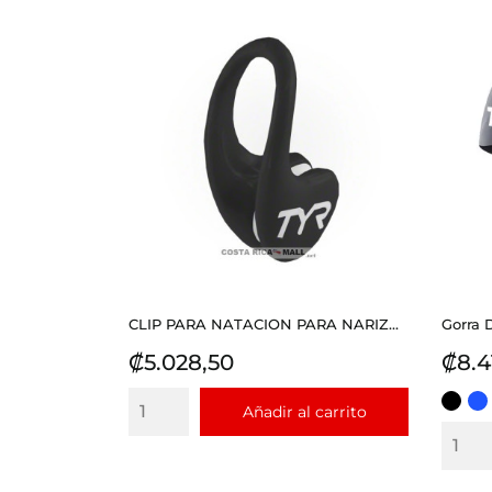
CLIP PARA NATACION PARA NARIZ...
Gorra D
Precio
Prec
₡5.028,50
₡8.4
NEGR
AZ
Añadir al carrito
RE