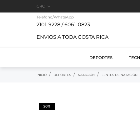

CRC
Teléfono/WhatsApp
2101-9228 / 6061-0823
ENVIOS A TODA COSTA RICA
DEPORTES
TEC
INICIO
DEPORTES
NATACIÓN
LENTES DE NATACIÓN
20%