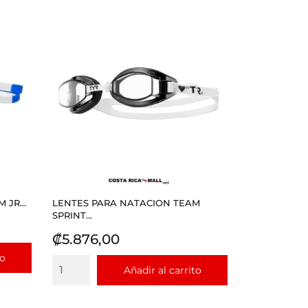
JR...
LENTES PARA NATACION TEAM
SPRINT...
Precio
₡5.876,00
to
Añadir al carrito