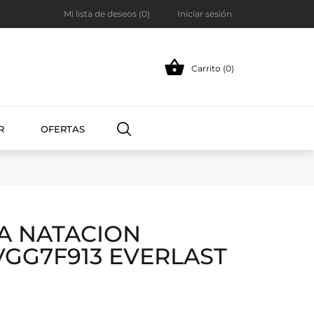
Mi lista de deseos (
0
)
Iniciar sesión

Carrito (0)
R
OFERTAS
A NATACION
GG7F913 EVERLAST