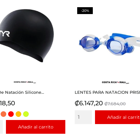
-20%
e Natación Silicone...
LENTES PARA NATACION PRISM 
io
Precio
Precio
18,50
₡6.147,20
₡7.684,00
base
O
UL
CORAL
ROJO
DORADO
LIMA
Añadir al carri
Y
Añadir al carrito