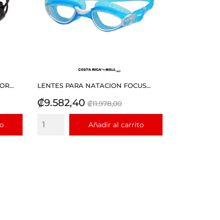
R...
LENTES PARA NATACION FOCUS...
Precio
Precio
₡9.582,40
₡11.978,00
base
to
Añadir al carrito