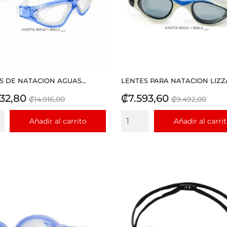
S DE NATACION AGUAS...
LENTES PARA NATACION LIZZA
io
Precio
Precio
Precio
932,80
₡7.593,60
₡14.916,00
₡9.492,00
base
base
Añadir al carrito
Añadir al carri