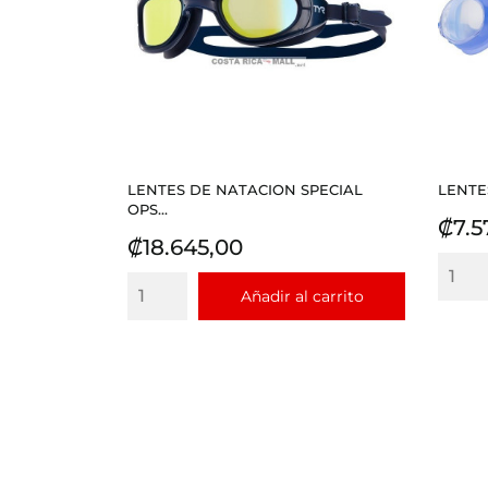
LENTES DE NATACION SPECIAL
LENTE
OPS...
Prec
₡7.5
Precio
₡18.645,00
Añadir al carrito