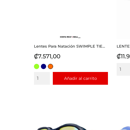
Lentes Para Natación SWIMPLE TIE...
LENTE
Precio
Prec
₡7.571,00
₡11.
VERDE
AZUL
NARANJA
CLARO
Añadir al carrito