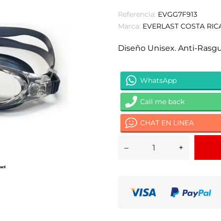
Referencia:
EVGG7F913
Marca:
EVERLAST COSTA RIC
Diseño Unisex. Anti-Rasg
WhatsApp
Call me back
CHAT EN LINEA
–
+