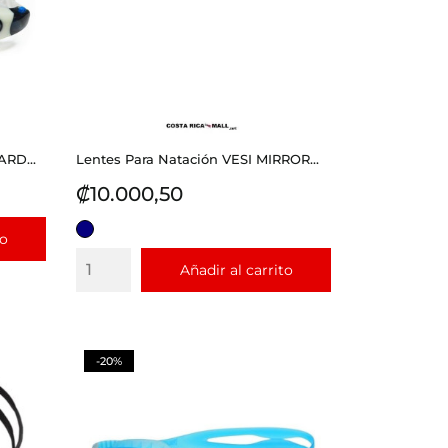
RD...
Lentes Para Natación VESI MIRROR...
Precio
₡10.000,50
AZUL
to
Añadir al carrito
-20%