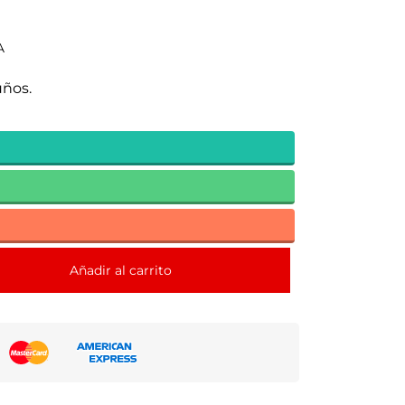
A
uños.
Añadir al carrito