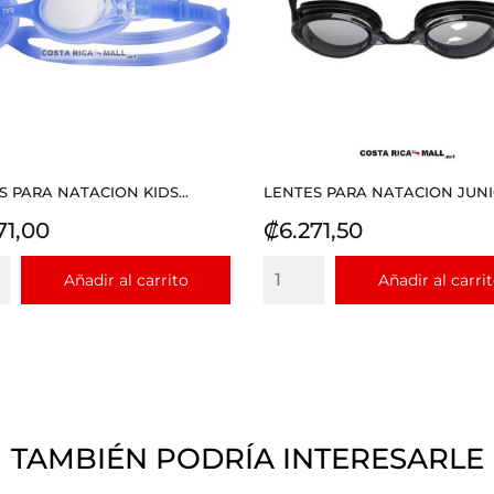
S PARA NATACION KIDS...
LENTES PARA NATACION JUNIO
io
Precio
71,00
₡6.271,50
Añadir al carrito
Añadir al carri
TAMBIÉN PODRÍA INTERESARLE