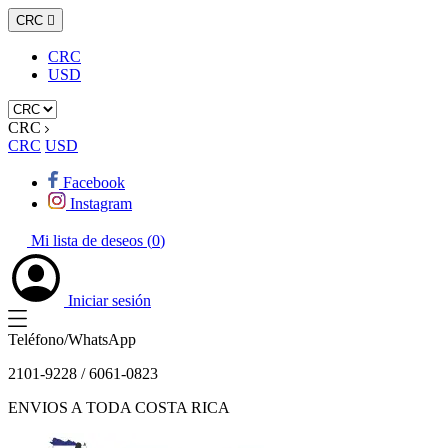
CRC

CRC
USD
CRC
CRC
USD
Facebook
Instagram
Mi lista de deseos (
0
)
Iniciar sesión
Teléfono/WhatsApp
2101-9228 / 6061-0823
ENVIOS A TODA COSTA RICA