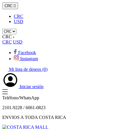
CRC

CRC
USD
CRC
CRC
USD
Facebook
Instagram
Mi lista de deseos (
0
)
Iniciar sesión
Teléfono/WhatsApp
2101-9228 / 6061-0823
ENVIOS A TODA COSTA RICA